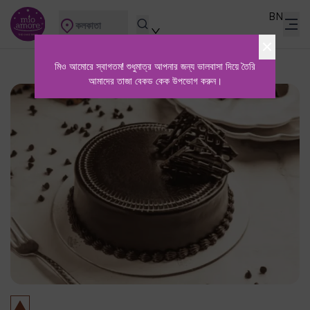
BN
কলকাতা
মিও আমোরে স্বাগতম! শুধুমাত্র আপনার জন্য ভালবাসা দিয়ে তৈরি
আমাদের তাজা বেকড কেক উপভোগ করুন।