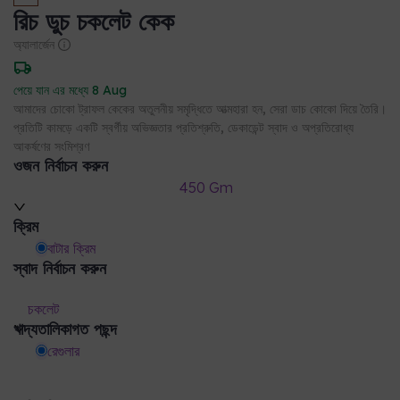
রিচ ডুচ চকলেট কেক
অ্যালার্জেন
পেয়ে যান এর মধ্যে 8 Aug
আমাদের চোকো ট্রাফল কেকের অতুলনীয় সমৃদ্ধিতে আত্মহারা হন, সেরা ডাচ কোকো দিয়ে তৈরি।
প্রতিটি কামড়ে একটি স্বর্গীয় অভিজ্ঞতার প্রতিশ্রুতি, ডেকাডেন্ট স্বাদ ও অপ্রতিরোধ্য
আকর্ষণের সংমিশ্রণ
ওজন নির্বাচন করুন
450 Gm
ক্রিম
বাটার ক্রিম
স্বাদ নির্বাচন করুন
চকলেট
খাদ্যতালিকাগত পছন্দ
রেগুলার