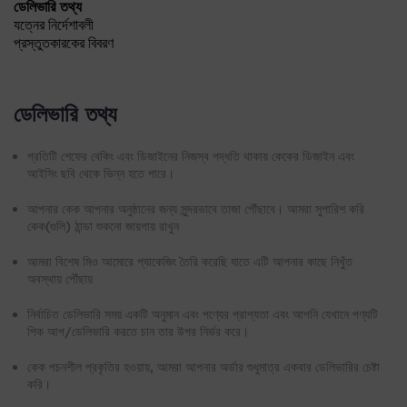
ডেলিভারি তথ্য
যত্নের নির্দেশাবলী
প্রস্তুতকারকের বিবরণ
ডেলিভারি তথ্য
প্রতিটি শেফের বেকিং এবং ডিজাইনের নিজস্ব পদ্ধতি থাকায় কেকের ডিজাইন এবং
আইসিং ছবি থেকে ভিন্ন হতে পারে।
আপনার কেক আপনার অনুষ্ঠানের জন্য সুন্দরভাবে তাজা পৌঁছাবে। আমরা সুপারিশ করি
কেক(গুলি) ঠান্ডা শুকনো জায়গায় রাখুন
আমরা বিশেষ মিও আমোরে প্যাকেজিং তৈরি করেছি যাতে এটি আপনার কাছে নিখুঁত
অবস্থায় পৌঁছায়
নির্বাচিত ডেলিভারি সময় একটি অনুমান এবং পণ্যের প্রাপ্যতা এবং আপনি যেখানে পণ্যটি
পিক আপ/ডেলিভারি করতে চান তার উপর নির্ভর করে।
কেক পচনশীল প্রকৃতির হওয়ায়, আমরা আপনার অর্ডার শুধুমাত্র একবার ডেলিভারির চেষ্টা
করি।