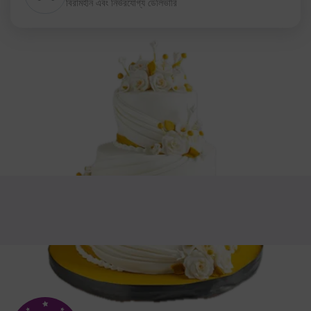
বিরামহীন এবং নির্ভরযোগ্য ডেলিভারি