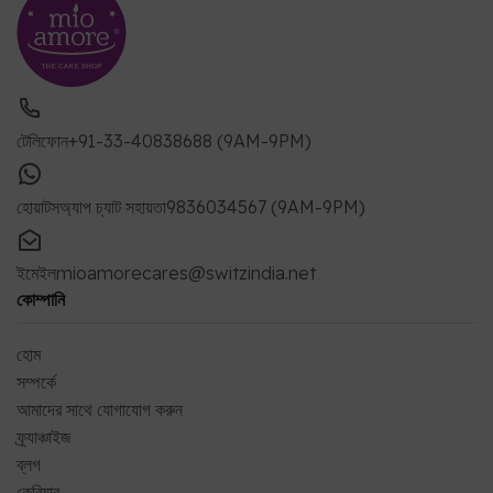
টেলিফোন
+91-33-40838688 (9AM-9PM)
হোয়াটসঅ্যাপ চ্যাট সহায়তা
9836034567 (9AM-9PM)
ইমেইল
mioamorecares@switzindia.net
কোম্পানি
হোম
সম্পর্কে
আমাদের সাথে যোগাযোগ করুন
ফ্র্যাঞ্চাইজ
ব্লগ
কেরিয়ার