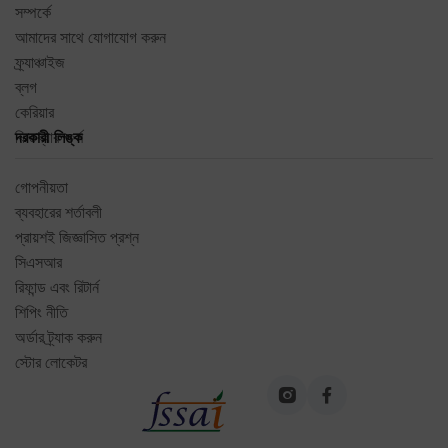
সম্পর্কে
আমাদের সাথে যোগাযোগ করুন
ফ্র্যাঞ্চাইজ
ব্লগ
কেরিয়ার
ফিডব্যাক ফর্ম
দরকারী লিঙ্ক
গোপনীয়তা
ব্যবহারের শর্তাবলী
প্রায়শই জিজ্ঞাসিত প্রশ্ন
সিএসআর
রিফান্ড এবং রিটার্ন
শিপিং নীতি
অর্ডার ট্র্যাক করুন
স্টোর লোকেটর