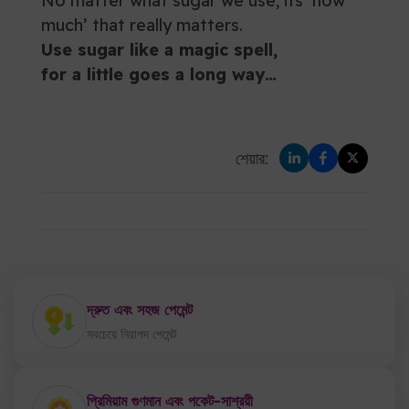
No matter what sugar we use, its ‘how
much’ that really matters.
Use sugar like a magic spell,
for a little goes a long way…
শেয়ার:
দ্রুত এবং সহজ পেমেন্ট
সবচেয়ে নিরাপদ পেমেন্ট
প্রিমিয়াম গুণমান এবং পকেট-সাশ্রয়ী