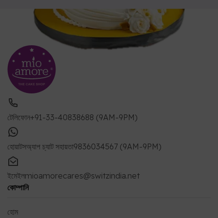
টেলিফোন
+91-33-40838688 (9AM-9PM)
হোয়াটসঅ্যাপ চ্যাট সহায়তা
9836034567 (9AM-9PM)
ইমেইল
mioamorecares@switzindia.net
কোম্পানি
হোম