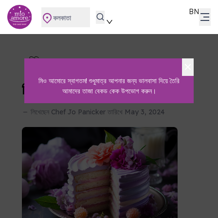
BN
কলকাতা
চিনি
মিও আমোরে স্বাগতম! শুধুমাত্র আপনার জন্য ভালবাসা দিয়ে তৈরি
চিনি এবং বেকিং এর ভূমিকা
আমাদের তাজা বেকড কেক উপভোগ করুন।
লিখেছেন
Chef Jo Panicker
তারিখে
May 3, 2024