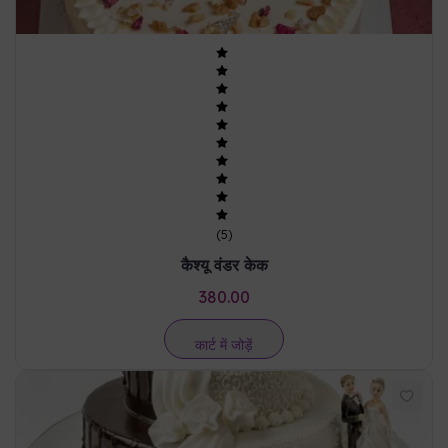
(
5
)
कैश्यू वंडर केक
380.00
कार्ट में जोड़ें
टुगेदर फॉरएवर
3738.00