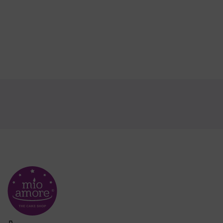
टेलीफ़ोन
+91-33-40838688 (9AM-9PM)
व्हाट्सऐप
9836034567 (9AM-9PM)
ईमेल
mioamorecares@switzindia.net
कंपनी