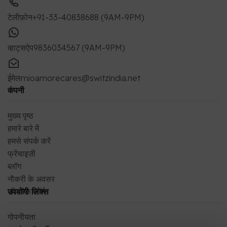
मुख्य पृष्ठ
हमारे बारे में
हमसे संपर्क करें
फ्रेंचाइज़ी
ब्लॉग
नौकरी के अवसर
फीडबैक फॉर्म
उपयोगी लिंक्स
गोपनीयता
उपयोग की शर्तें
अक्सर पूछे जाने वाले प्रश्न
सीएसआर
धन वापसी और उत्पाद वापसी
डिलीवरी नीति
अपना ऑर्डर ट्रैक करें
अपना नज़दीकी स्टोर खोजें