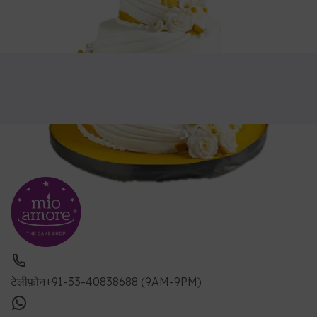
टेलीफ़ोन
+91-33-40838688 (9AM-9PM)