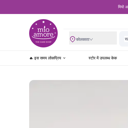
मियो अम
शा
स्
व
कोलकाता
ब्
रे
खे
🔥 इस समय लोकप्रिय
स्टोर में उपलब्ध केक
ज
स
खा
फ
च