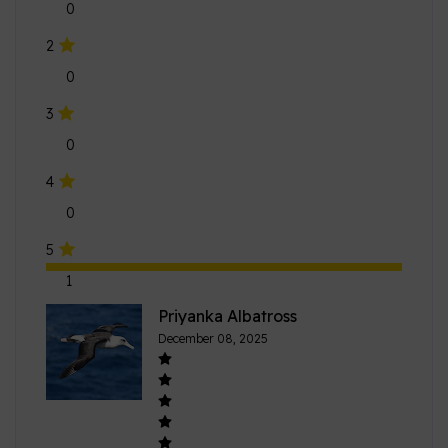
0
4
0
5
1
Priyanka Albatross
December 08, 2025
Awesome Taste.