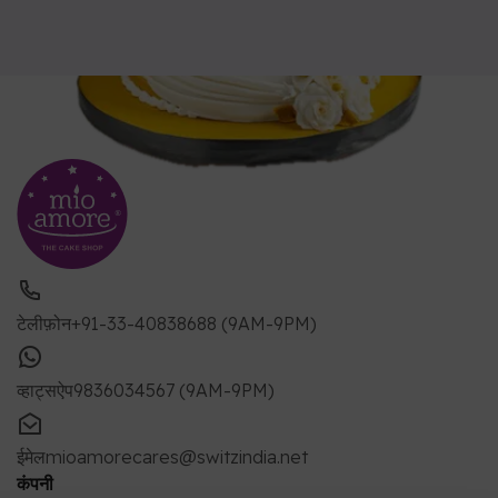
टेलीफ़ोन
+91-33-40838688 (9AM-9PM)
व्हाट्सऐप
9836034567 (9AM-9PM)
ईमेल
mioamorecares@switzindia.net
कंपनी
मुख्य पृष्ठ
हमारे बारे में
हमसे संपर्क करें
फ्रेंचाइज़ी