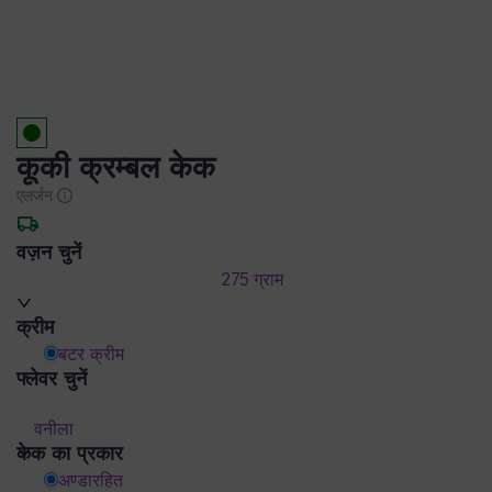
कूकी क्रम्बल केक
एलर्जन
वज़न चुनें
275 ग्राम
क्रीम
बटर क्रीम
फ्लेवर चुनें
वनीला
केक का प्रकार
अण्डारहित
डिलीवरी जानकारी
देखभाल निर्देश
निर्माता विवरण