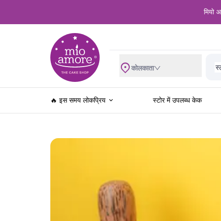
मियो अम
शा
स्
व
कोलकाता
ब्
रे
खे
🔥 इस समय लोकप्रिय
स्टोर में उपलब्ध केक
ज
स
खा
फ
च