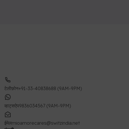
टेलीफ़ोन
+91-33-40838688 (9AM-9PM)
व्हाट्सऐप
9836034567 (9AM-9PM)
ईमेल
mioamorecares@switzindia.net