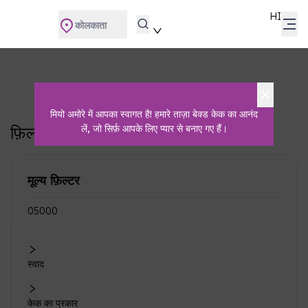
HI
कोलकाता
इस समय लोकप्रिय
मुख्य पृष्ठ
इस समय लोकप्रिय
मियो अमोरे में आपका स्वागत है! हमारे ताज़ा बेक्ड केक का आनंद
फ़िल्टर
लें, जो सिर्फ़ आपके लिए प्यार से बनाए गए हैं।
सभी साफ़ करें
मूल्य फ़िल्टर
₹0
₹5000
स्वाद
केक का प्रकार