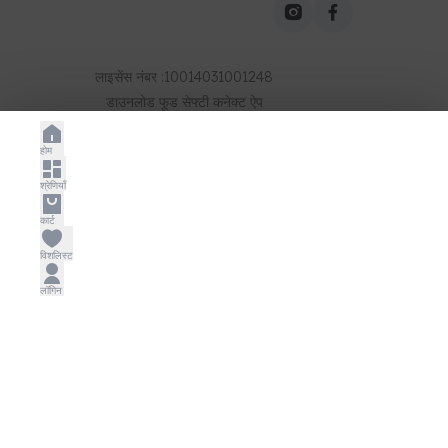
लाइसेंस नंबर
:
10014031001248
डाउनलोड
फूड सेफ्टी कनेक्ट
ऐप
©
2026
, Mio Amore
होम
श्रेणियाँ
कार्ट
विशलिस्ट
लॉगिन
अपना शहर चुनें
कोलकाता
या
अपना स्थान दर्ज करें