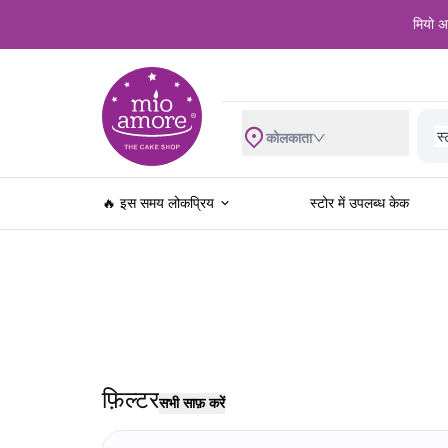
मियो अम
शा
स्
व
कोलकाता
ब्
रे
खे
🔥 इस समय लोकप्रिय
स्टोर में उपलब्ध केक
ज
स
खा
फ
च
फ़िल्टर
सभी साफ़ करें