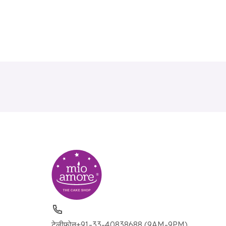
टेलीफ़ोन
+91-33-40838688 (9AM-9PM)