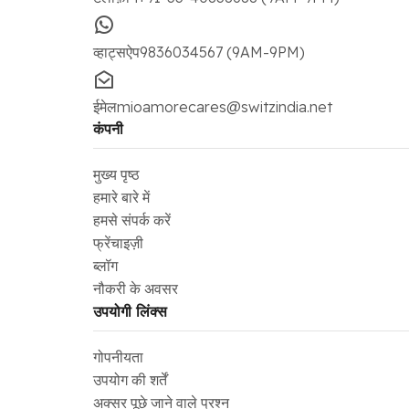
व्हाट्सऐप
9836034567 (9AM-9PM)
ईमेल
mioamorecares@switzindia.net
कंपनी
मुख्य पृष्ठ
हमारे बारे में
हमसे संपर्क करें
फ्रेंचाइज़ी
ब्लॉग
नौकरी के अवसर
उपयोगी लिंक्स
गोपनीयता
उपयोग की शर्तें
अक्सर पूछे जाने वाले प्रश्न