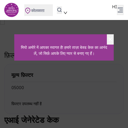
HI
कोलकाता
एआई जेनेरेटेड केक
मुख्य पृष्ठ
एआई जेनेरेटेड केक
मियो अमोरे में आपका स्वागत है! हमारे ताज़ा बेक्ड केक का आनंद
फ़िल्टर
लें, जो सिर्फ़ आपके लिए प्यार से बनाए गए हैं।
सभी साफ़ करें
मूल्य फ़िल्टर
₹0
₹5000
फ़िल्टर उपलब्ध नहीं है
एआई जेनेरेटेड केक