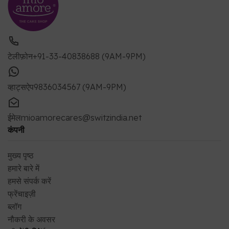
टेलीफ़ोन
+91-33-40838688 (9AM-9PM)
व्हाट्सऐप
9836034567 (9AM-9PM)
ईमेल
mioamorecares@switzindia.net
कंपनी
मुख्य पृष्ठ
हमारे बारे में
हमसे संपर्क करें
फ्रेंचाइज़ी
ब्लॉग
नौकरी के अवसर