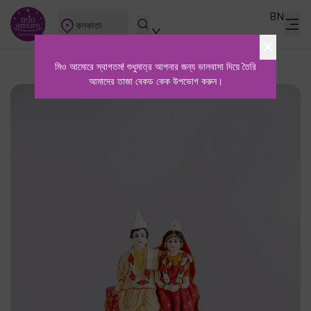
BN
কলকাতা
মিও আমোরে স্বাগতম! শুধুমাত্র আপনার জন্য ভালবাসা দিয়ে তৈরি
আমাদের তাজা বেকড কেক উপভোগ করুন।