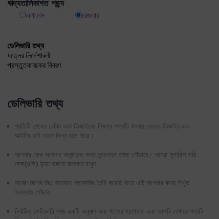
প্রস্তুতকারকের বিবরণ
ডেলিভারি তথ্য
প্রতিটি শেফের বেকিং এবং ডিজাইনের নিজস্ব পদ্ধতি থাকায় কেকের ডিজাইন এবং
আইসিং ছবি থেকে ভিন্ন হতে পারে।
আপনার কেক আপনার অনুষ্ঠানের জন্য সুন্দরভাবে তাজা পৌঁছাবে। আমরা সুপারিশ করি
কেক(গুলি) ঠান্ডা শুকনো জায়গায় রাখুন
আমরা বিশেষ মিও আমোরে প্যাকেজিং তৈরি করেছি যাতে এটি আপনার কাছে নিখুঁত
অবস্থায় পৌঁছায়
নির্বাচিত ডেলিভারি সময় একটি অনুমান এবং পণ্যের প্রাপ্যতা এবং আপনি যেখানে পণ্যটি
পিক আপ/ডেলিভারি করতে চান তার উপর নির্ভর করে।
কেক পচনশীল প্রকৃতির হওয়ায়, আমরা আপনার অর্ডার শুধুমাত্র একবার ডেলিভারির চেষ্টা
করি।
ডেলিভারি/পিক আপ অন্য কোনো ঠিকানায় পুনর্নির্দেশিত করা যাবে না।