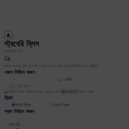
স্ট্রবেরি ব্লিস
অ্যালার্জেন
তাজা স্পঞ্জের সূক্ষ্ম স্তরসহ একটি বিদেশি কেক, স্ট্রবেরি টপিং দিয়ে সজ্জিত
ওজন নির্বাচন করুন
১.৫ কেজি
(
12-14 জন
)
৫ কেজির উপরে অর্ডারের জন্য, অনুগ্রহ করে
যোগাযোগ
গ্রাহক সেবা
ক্রিম
বাটার ক্রিম
ফ্রেশ ক্রিম
স্বাদ নির্বাচন করুন
স্ট্রবেরি
খাদ্যতালিকাগত পছন্দ
এগলেস
রেগুলার
ডেলিভারি তথ্য
যত্নের নির্দেশাবলী