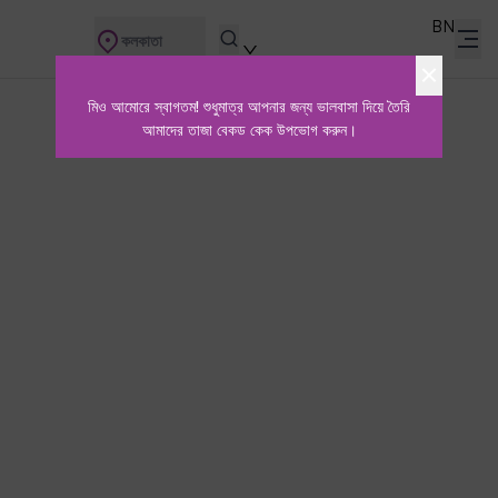
BN
কলকাতা
মিও আমোরে স্বাগতম! শুধুমাত্র আপনার জন্য ভালবাসা দিয়ে তৈরি
আমাদের তাজা বেকড কেক উপভোগ করুন।