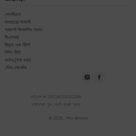
রিফান্ড এবং রিটার্ন
শিপিং নীতি
অর্ডার ট্র্যাক করুন
স্টোর লোকেটর
লাইসেন্স নং
:
10014031001248
ডাউনলোড
ফুড সেফটি কানেক্ট
অ্যাপ
©
2026
, Mio Amore
আপনার শহর নির্বাচন করুন