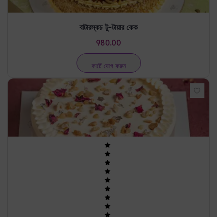
বাটারস্কচ টু-টায়ার কেক
980.00
কার্টে যোগ করুন