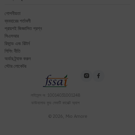
গোপনীয়তা
ব্যবহারের শর্তাবলী
প্রায়শই জিজ্ঞাসিত প্রশ্ন
সিএসআর
রিফান্ড এবং রিটার্ন
শিপিং নীতি
অর্ডার ট্র্যাক করুন
স্টোর লোকেটর
লাইসেন্স নং
:
10014031001248
ডাউনলোড
ফুড সেফটি কানেক্ট
অ্যাপ
©
2026
, Mio Amore