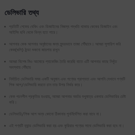
ডেলিভারি তথ্য
প্রতিটি শেফের বেকিং এবং ডিজাইনের নিজস্ব পদ্ধতি থাকায় কেকের ডিজাইন এবং
আইসিং ছবি থেকে ভিন্ন হতে পারে।
আপনার কেক আপনার অনুষ্ঠানের জন্য সুন্দরভাবে তাজা পৌঁছাবে। আমরা সুপারিশ করি
কেক(গুলি) ঠান্ডা শুকনো জায়গায় রাখুন
আমরা বিশেষ মিও আমোরে প্যাকেজিং তৈরি করেছি যাতে এটি আপনার কাছে নিখুঁত
অবস্থায় পৌঁছায়
নির্বাচিত ডেলিভারি সময় একটি অনুমান এবং পণ্যের প্রাপ্যতা এবং আপনি যেখানে পণ্যটি
পিক আপ/ডেলিভারি করতে চান তার উপর নির্ভর করে।
কেক পচনশীল প্রকৃতির হওয়ায়, আমরা আপনার অর্ডার শুধুমাত্র একবার ডেলিভারির চেষ্টা
করি।
ডেলিভারি/পিক আপ অন্য কোনো ঠিকানায় পুনর্নির্দেশিত করা যাবে না।
এই পণ্যটি হ্যান্ড ডেলিভারি করা হয় এবং কুরিয়ার পণ্যের সাথে ডেলিভারি করা হবে না।