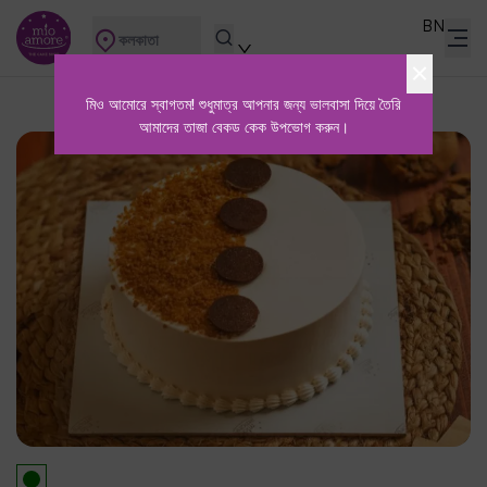
BN
কলকাতা
মিও আমোরে স্বাগতম! শুধুমাত্র আপনার জন্য ভালবাসা দিয়ে তৈরি
আমাদের তাজা বেকড কেক উপভোগ করুন।