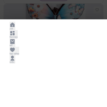
হোম
বিভাগসমূহ
বাটারফ্লাই চার্ম কেক
কার্ট
1780.00
ইচ্ছা তালিকা
কার্টে যোগ করুন
লগইন
হানি বি